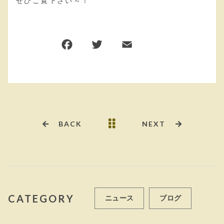
ぜひご覧下さい～！
F
T
E
共
a
w
m
有
c
it
ai
e
te
l
b
r
o
BACK
NEXT
o
k
CATEGORY
ニュース
ブログ