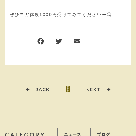
ぜひヨガ体験1000円受けてみてくださいー🤗
F
T
E
共
a
w
m
有
c
it
ai
e
te
l
b
r
o
BACK
NEXT
o
k
CATEGORY
ニュース
ブログ