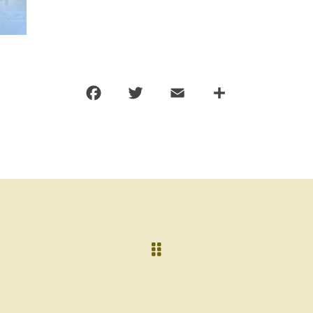
F
T
E
共
a
w
m
有
c
it
ai
e
te
l
b
r
o
o
k