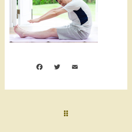
F
T
E
共
a
w
m
有
c
it
ai
e
te
l
b
r
o
o