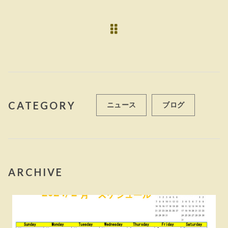
b
r
o
o
k
CATEGORY
ニュース
ブログ
ARCHIVE