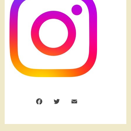
F
T
E
共
a
w
m
有
c
it
ai
e
te
l